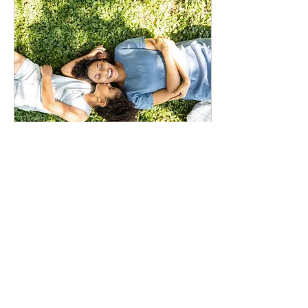
20 de abr. de 2022
∙
1
min
Olhando para a nossa criança
interior ferida
É preciso entender onde
e em qual situação se
encontra nossa criança
interior, provavelmente
ela está em um posição
de incerteza, medo e...