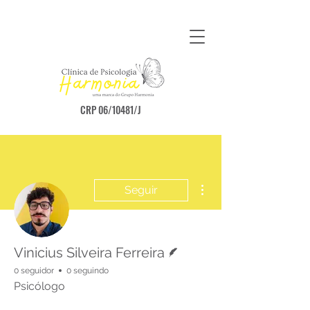
CRP 06/10481/J
Mais ações
Seguir
Escritor
Vinicius Silveira Ferreira
0 seguidor
0 seguindo
Psicólogo