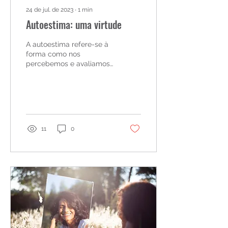
24 de jul. de 2023
∙
1
min
Autoestima: uma virtude
A autoestima refere-se à
forma como nos
percebemos e avaliamos,
abrangendo a
capacidade de amar,
valorizar, cuidar e
respeitar a nós mesmos
11
0