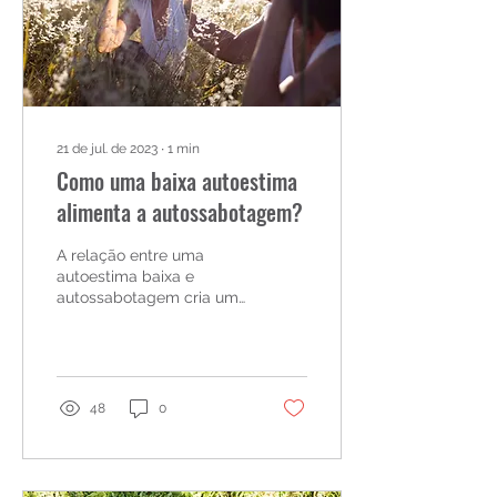
21 de jul. de 2023
∙
1
min
Como uma baixa autoestima
alimenta a autossabotagem?
A relação entre uma
autoestima baixa e
autossabotagem cria uma
parceria prejudicial.
48
0