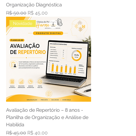
Organização Diagnóstica
Preço normal
Preço promocional
R$ 50,00
R$ 45,00
Novidade
Avaliação de Repertório – 8 anos -
Planilha de Organização e Análise de
Habilida
Preço normal
Preço promocional
R$ 45,00
R$ 40,00