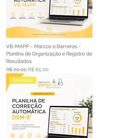
VB-MAPP – Marcos e Barreiras -
Planilha de Organização e Registro de
Resultados
Preço normal
Preço promocional
R$ 70,00
R$ 65,00
Novidade