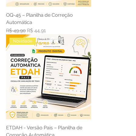
OQ-45 – Planilha de Correção
Automática
Preço normal
Preço promocional
R$ 49,90
R$ 44,91
Novidade
ETDAH - Versão Pais – Planilha de
Correção Automática