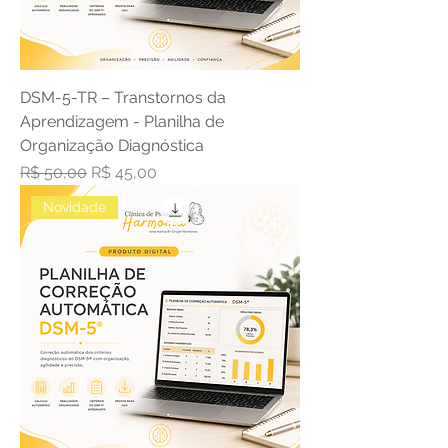
DSM-5-TR – Transtornos da
Aprendizagem - Planilha de
Organização Diagnóstica
Preço normal
Preço promocional
R$ 50,00
R$ 45,00
Novidade