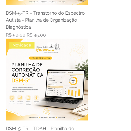
DSM-5-TR – Transtorno do Espectro
Autista - Planilha de Organização
Diagnóstica
Preço normal
Preço promocional
R$ 50,00
R$ 45,00
Novidade
DSM-5-TR – TDAH - Planilha de