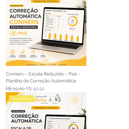
Conners – Escala Reduzida – Pais -
Planilha de Correção Automática
Preço normal
Preço promocional
R$ 55,00
R$ 49,90
Novidade