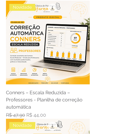
Novidade
Conners – Escala Reduzida –
Professores - Planilha de correção
automática
Preço normal
Preço promocional
R$ 47,90
R$ 44,00
Novidade