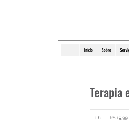
Início
Sobre
Servi
Terapia 
19,99
Reais
1 h
1
R$ 19,99
brasileiros