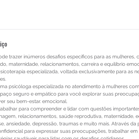
iço
de trazer inúmeros desafios específicos para as mulheres,
o, maternidade, relacionamentos, carreira e equilíbrio emoci
icoterapia especializada, voltada exclusivamente para as 
es.
uma psicóloga especializada no atendimento à mulheres com
paço seguro e empático para você explorar suas preocupaç
er seu bem-estar. emocional.
rabalhar para compreender e lidar com questões important
magem, relacionamentos, saúde reprodutiva, maternidade, eq
se, ansiedade, depressão, traumas e muito mais. Através da 
nfidencial para expressar suas preocupações, trabalhar em
égias saudáveis para lidar com os desafios cotidianos.