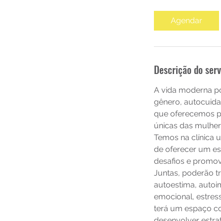
Agendar
Descrição do serv
A vida moderna po
gênero, autocuidad
que oferecemos ps
únicas das mulher
Temos na clínica 
de oferecer um es
desafios e promov
Juntas, poderão t
autoestima, autoi
emocional, estres
terá um espaço co
desenvolver estrat