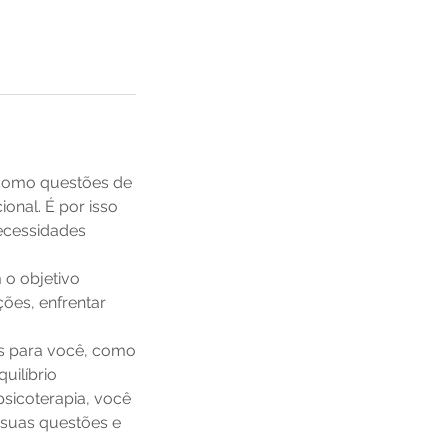
 como questões de
onal. É por isso
necessidades
 o objetivo
ões, enfrentar
es para você, como
uilíbrio
psicoterapia, você
 suas questões e