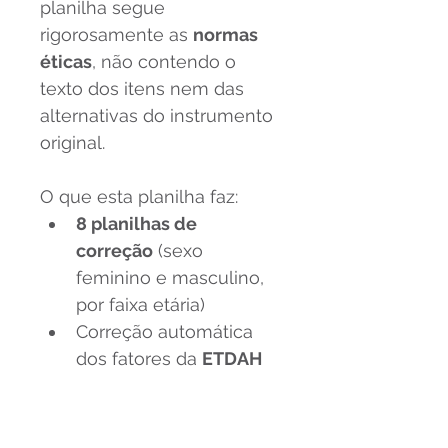
planilha segue 
rigorosamente as 
normas 
éticas
, não contendo o 
texto dos itens nem das 
alternativas do instrumento 
original.
O que esta planilha faz:
8 planilhas de 
correção
 (sexo 
feminino e masculino, 
por faixa etária)
Correção automática 
dos fatores da 
ETDAH 
– Versão Pais
Conversão automática 
para 
percentis 