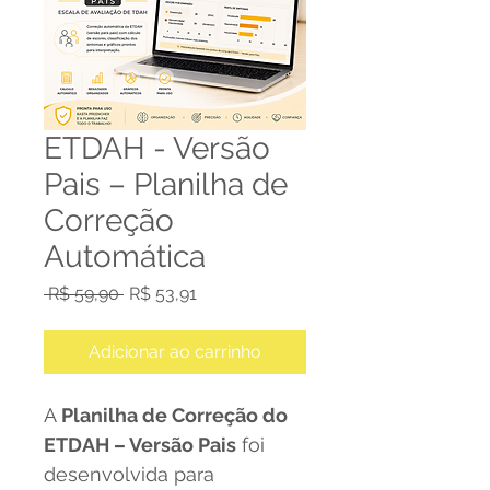
ETDAH - Versão
Pais – Planilha de
Correção
Automática
Preço
Preço
 R$ 59,90 
R$ 53,91
normal
promocional
Adicionar ao carrinho
A 
Planilha de Correção do 
ETDAH – Versão Pais
 foi 
desenvolvida para 