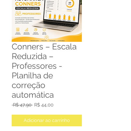
Conners – Escala
Reduzida –
Professores -
Planilha de
correção
automática
Preço
Preço
 R$ 47,90 
R$ 44,00
normal
promocional
Adicionar ao carrinho