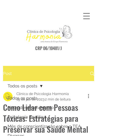
CRP 06/10481/J
Post
Todos os posts
Clínica de Psicologia Harmonia
Todos os posts
19 de jul. de 2023
2 min de leitura
Como Lidar com Pessoas
Neurodesenvolvimento
Tóxicas: Estratégias para
Psicologia Analítica
Preservar sua Saúde Mental
Mês de conscientização sobre o TEA
Diversos