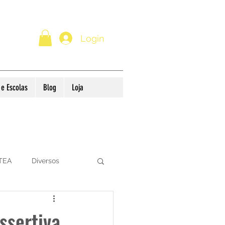
Login
e Escolas
Blog
Loja
 TEA
Diversos
ssertiva