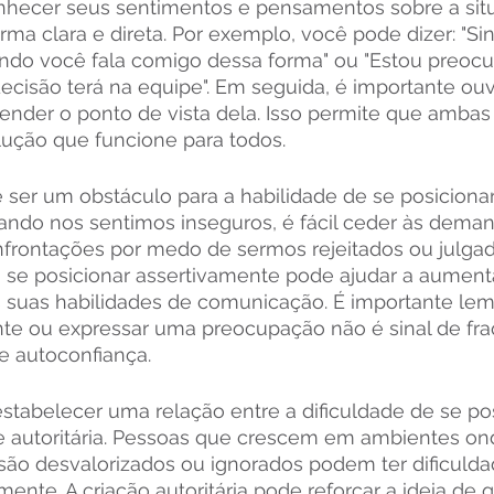
hecer seus sentimentos e pensamentos sobre a sit
ma clara e direta. Por exemplo, você pode dizer: "Si
ndo você fala comigo dessa forma" ou "Estou preoc
cisão terá na equipe". Em seguida, é importante ouvi
ender o ponto de vista dela. Isso permite que ambas 
ução que funcione para todos.
 ser um obstáculo para a habilidade de se posicionar
ando nos sentimos inseguros, é fácil ceder às dema
onfrontações por medo de sermos rejeitados ou julgad
a se posicionar assertivamente pode ajudar a aumenta
suas habilidades de comunicação. É importante lemb
nte ou expressar uma preocupação não é sinal de fr
e autoconfiança.
 estabelecer uma relação entre a dificuldade de se pos
 e autoritária. Pessoas que crescem em ambientes on
ão desvalorizados ou ignorados podem ter dificuld
mente. A criação autoritária pode reforçar a ideia de 