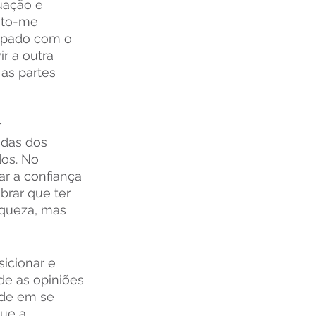
uação e 
nto-me 
upado com o 
r a outra 
as partes 
 
ndas dos 
os. No 
r a confiança 
rar que ter 
aqueza, mas 
icionar e 
de as opiniões 
ade em se 
que a 