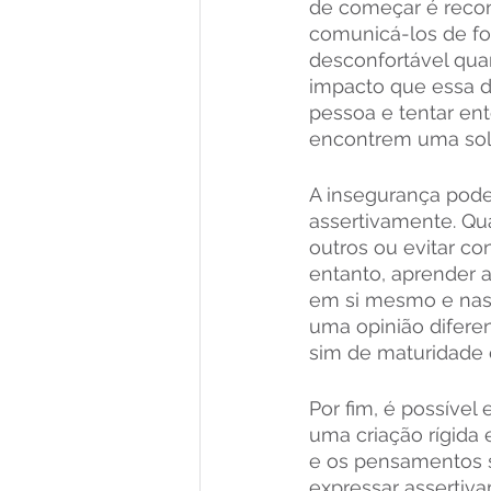
de começar é recon
comunicá-los de for
desconfortável qua
impacto que essa de
pessoa e tentar ent
encontrem uma sol
A insegurança pode
assertivamente. Qu
outros ou evitar c
entanto, aprender 
em si mesmo e nas 
uma opinião difere
sim de maturidade 
Por fim, é possível
uma criação rígida
e os pensamentos s
expressar assertiva