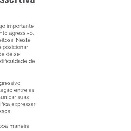
go importante 
to agressivo, 
eitosa. Neste 
 posicionar 
de de se 
 dificuldade de 
gressivo 
ação entre as 
municar suas 
fica expressar 
ssoa.
 boa maneira 