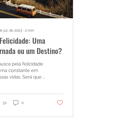
e jul. de 2023
∙
2
min
Felicidade: Uma
rnada ou um Destino?
usca pela felicidade
uma constante em
s vidas. Será que é
a jornada em
nstante evolução ou
 ponto de chegada
initivo?
51
0