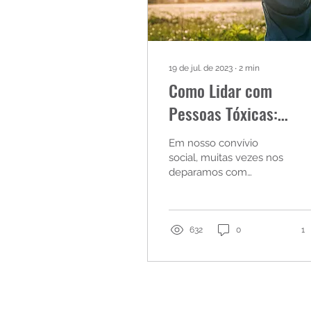
19 de jul. de 2023
∙
2
min
Como Lidar com
Pessoas Tóxicas:
Estratégias para
Em nosso convívio
Preservar sua Saúde
social, muitas vezes nos
deparamos com
Mental
pessoas tóxicas, que
podem causar um
impacto negativo em
nossa saúde mental
632
0
1