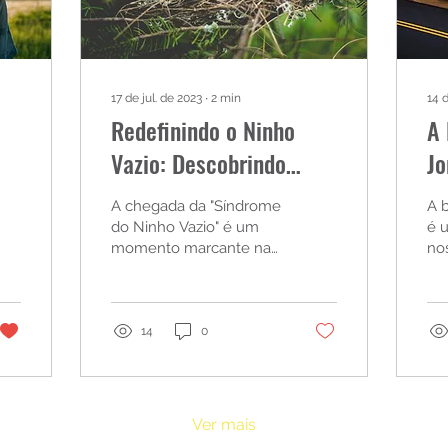
17 de jul. de 2023
∙
2
min
14 d
Redefinindo o Ninho
A 
Vazio: Descobrindo
Jo
Novas Formas de
A chegada da "Síndrome
A b
Conexão e Reinventando
do Ninho Vazio" é um
é 
momento marcante na
nossa
a Própria Vida
vida dos pais
um
co
um
def
14
0
Ver mais