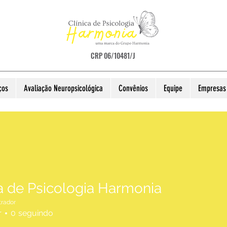
CRP 06/10481/J
ços
Avaliação Neuropsicológica
Convênios
Equipe
Empresas 
ca de Psicologia Harmonia
trador
r
0
seguindo