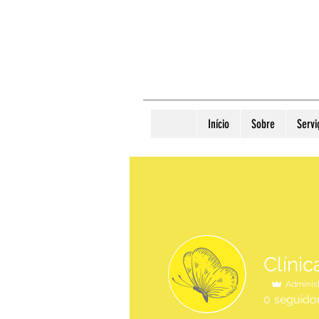
Início
Sobre
Servi
Clíni
Adminis
0
seguido