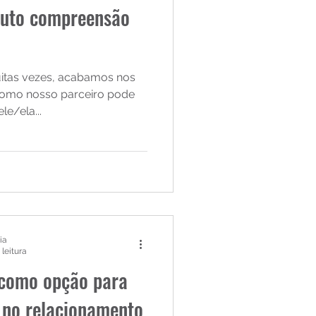
auto compreensão
itas vezes, acabamos nos
omo nosso parceiro pode
le/ela...
ia
 leitura
 como opção para
 no relacionamento