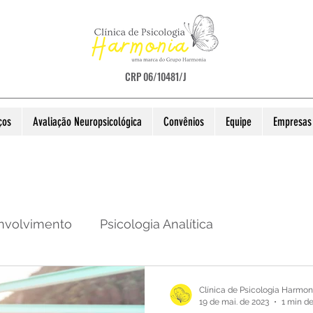
CRP 06/10481/J
ços
Avaliação Neuropsicológica
Convênios
Equipe
Empresas 
nvolvimento
Psicologia Analítica
obre o TEA
Diversos
Psicologia Infantil
Di
Clínica de Psicologia Harmon
19 de mai. de 2023
1 min de