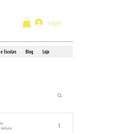
Login
e Escolas
Blog
Loja
versos
ia
 leitura