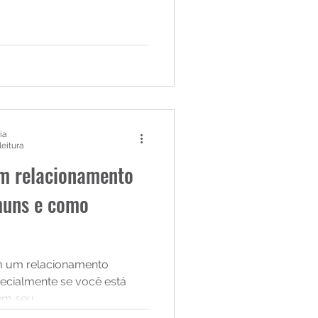
ia
leitura
um relacionamento
muns e como
em um relacionamento
specialmente se você está
m seu...