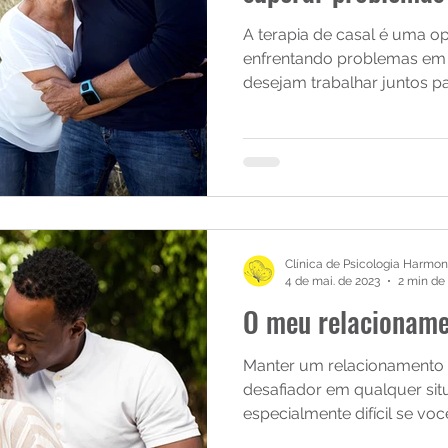
A terapia de casal é uma o
enfrentando problemas em 
desejam trabalhar juntos par
Clínica de Psicologia Harmon
4 de mai. de 2023
2 min de 
O meu relacioname
Manter um relacionamento 
desafiador em qualquer sit
especialmente difícil se você