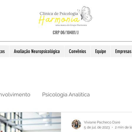
CRP 06/10481/J
ços
Avaliação Neuropsicológica
Convênios
Equipe
Empresas 
nvolvimento
Psicologia Analítica
obre o TEA
Diversos
Psicologia Infantil
Di
Viviane Pacheco Daré
5 de jul. de 2023
2 min de l