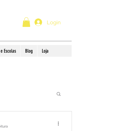
Login
e Escolas
Blog
Loja
versos
eitura