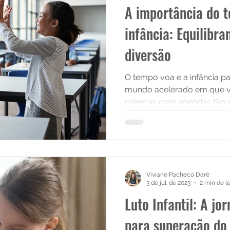
A importância do t
infância: Equilibra
diversão
O tempo voa e a infância p
mundo acelerado em que 
crianças com agendas tão 
Viviane Pacheco Daré
3 de jul. de 2023
2 min de le
Luto Infantil: A j
para superação do 