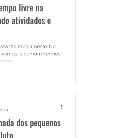
empo livre na
ndo atividades e
assa tão rapidamente. No
vivemos, é comum vermos
cheias
itura
ornada dos pequenos
luto