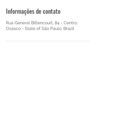
Informações de contato
Rua General Bittencourt, 84 - Centro,
Osasco - State of São Paulo, Brazil
CLÍNICA DE PSICOLOGIA HARMONIA
CRP 06/10481/J
clinicadepsicologiaharmonia@gmail.com
WhastApp
(11) 91334-8222
Rua General Bittencourt, 84
Osasco - Centro