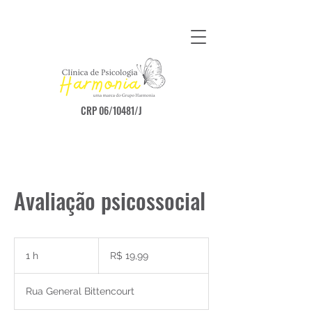
CRP 06/10481/J
Avaliação psicossocial
19,99
Reais
1 h
1
R$ 19,99
brasileiros
Rua General Bittencourt