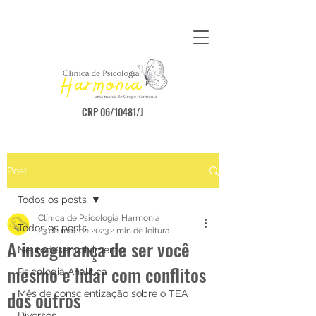
CRP 06/10481/J
Post
Todos os posts
Clínica de Psicologia Harmonia
Todos os posts
23 de mai. de 2023
2 min de leitura
A insegurança de ser você
Neurodesenvolvimento
mesmo e lidar com conflitos
Psicologia Analítica
dos outros
Mês de conscientização sobre o TEA
Diversos