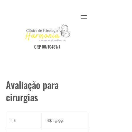
CRP 06/10481/J
Avaliação para
cirurgias
19,99
Reais
1 h
1
R$ 19,99
brasileiros