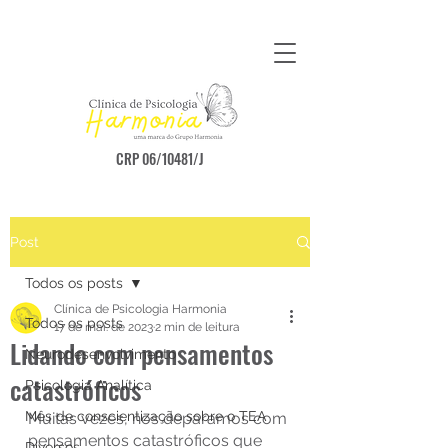
CRP 06/10481/J
Post
Todos os posts
Clínica de Psicologia Harmonia
Todos os posts
17 de mai. de 2023
2 min de leitura
Lidando com pensamentos
Neurodesenvolvimento
catastróficos
Psicologia Analítica
Mês de conscientização sobre o TEA
Muitas vezes, nos deparamos com 
pensamentos catastróficos que 
Diversos