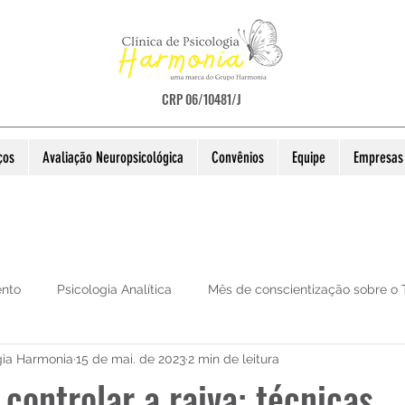
CRP 06/10481/J
ços
Avaliação Neuropsicológica
Convênios
Equipe
Empresas 
ento
Psicologia Analítica
Mês de conscientização sobre o
gia Harmonia
15 de mai. de 2023
2 min de leitura
 controlar a raiva: técnicas