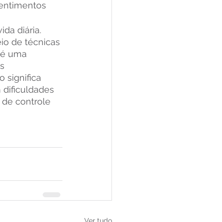
entimentos 
ida diária.
io de técnicas 
 é uma 
s 
 significa 
dificuldades 
 de controle 
Ver tudo