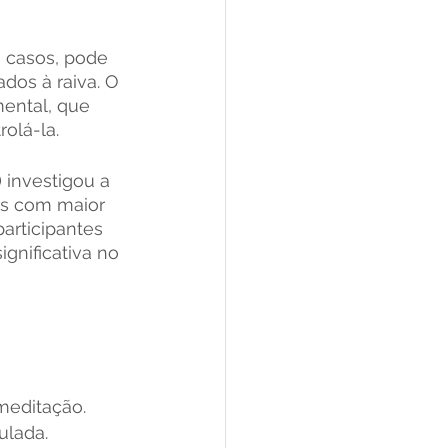
 casos, pode 
dos à raiva. O 
ental, que 
rolá-la.
investigou a 
as com maior 
articipantes 
nificativa no 
meditação.
ulada.