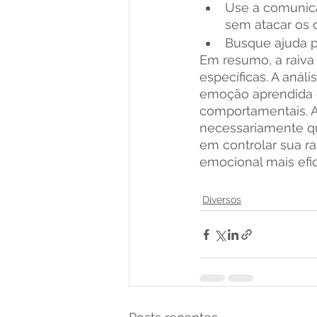
Use a comunica
sem atacar os o
Busque ajuda pr
Em resumo, a raiva
específicas. A aná
emoção aprendida e
comportamentais. Al
necessariamente qu
em controlar sua ra
emocional mais efi
Diversos