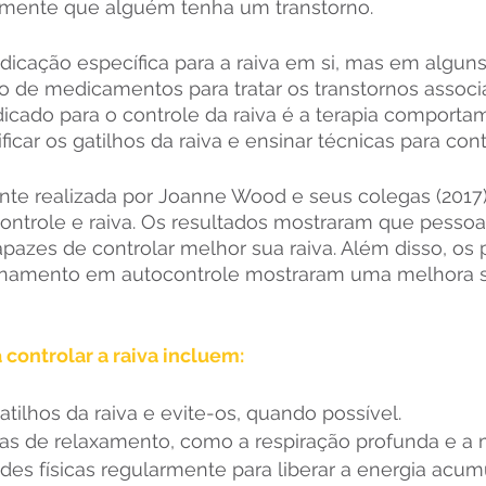
iamente que alguém tenha um transtorno.
icação específica para a raiva em si, mas em alguns
o de medicamentos para tratar os transtornos associa
icado para o controle da raiva é a terapia comportam
ficar os gatilhos da raiva e ensinar técnicas para cont
te realizada por Joanne Wood e seus colegas (2017) 
controle e raiva. Os resultados mostraram que pesso
pazes de controlar melhor sua raiva. Além disso, os p
namento em autocontrole mostraram uma melhora sig
controlar a raiva incluem:
gatilhos da raiva e evite-os, quando possível.
as de relaxamento, como a respiração profunda e a 
ades físicas regularmente para liberar a energia acum