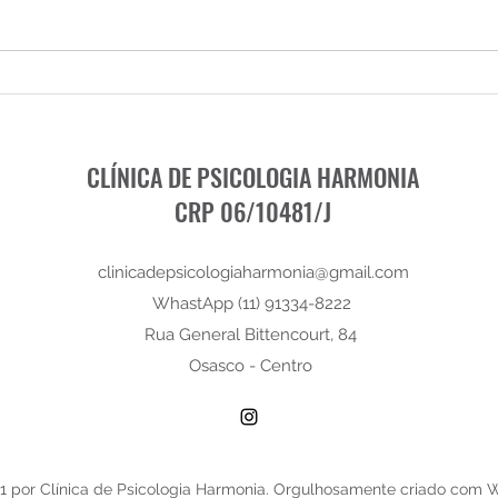
O autossacrifício em excesso
A ins
e lid
CLÍNICA DE PSICOLOGIA HARMONIA
CRP 06/10481/J
clinicadepsicologiaharmonia@gmail.com
WhastApp (11) 91334-8222
Rua General Bittencourt, 84
Osasco - Centro
 por Clínica de Psicologia Harmonia. Orgulhosamente criado com 