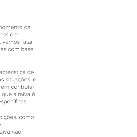
 momento da 
emas em 
 vamos falar 
tas com base 
cterística de 
s situações, e 
 em controlar 
que a raiva é 
specíficas.
ndições, como 
 
aiva não 